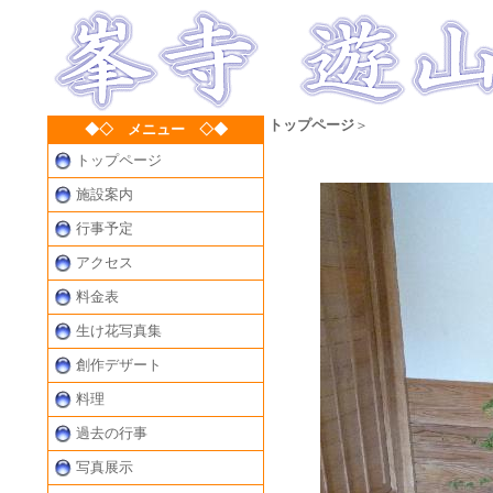
トップページ
＞
◆◇ メニュー ◇◆
トップページ
生け花写真集
施設案内
行事予定
アクセス
料金表
生け花写真集
創作デザート
料理
過去の行事
写真展示