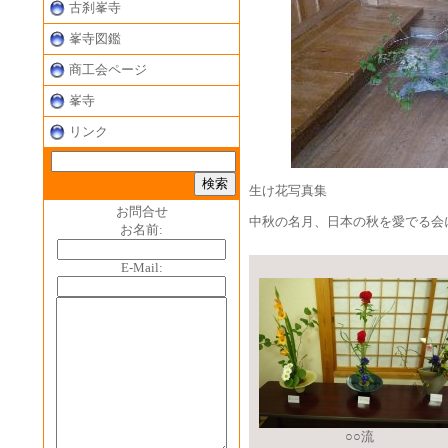
古刹峯寺
峯寺図鑑
商工会ページ
峯寺
リンク
生け花写真集
お問合せ
中秋の名月、日本の秋を愛でる会
お名前:
E-Mail:
○○流