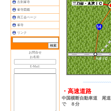
古刹峯寺
峯寺図鑑
商工会ページ
峯寺
リンク
お問合せ
お名前:
E-Mail:
・高速道路
中国横断自動車道 尾
で ８分