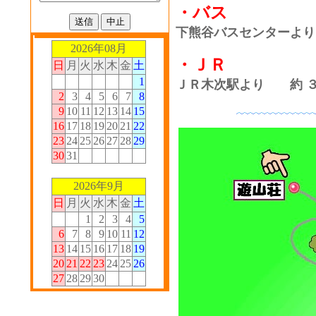
・バス
下熊谷バスセンターよ
2026年08月
・ＪＲ
日
月
火
水
木
金
土
1
ＪＲ木次駅より 約 
2
3
4
5
6
7
8
9
10
11
12
13
14
15
16
17
18
19
20
21
22
23
24
25
26
27
28
29
30
31
2026年9月
日
月
火
水
木
金
土
1
2
3
4
5
6
7
8
9
10
11
12
13
14
15
16
17
18
19
20
21
22
23
24
25
26
27
28
29
30