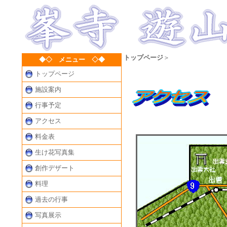
トップページ
＞
◆◇ メニュー ◇◆
トップページ
アクセス
施設案内
行事予定
アクセス
料金表
生け花写真集
創作デザート
料理
過去の行事
写真展示